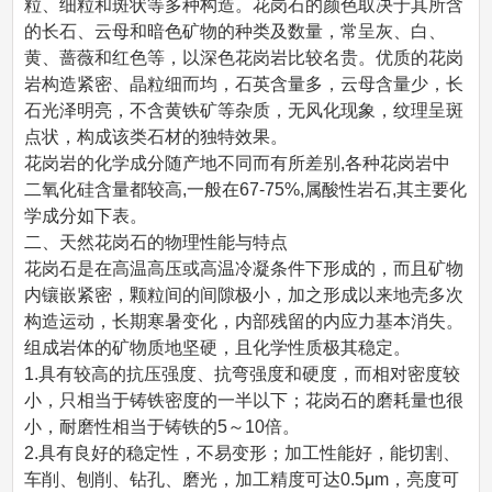
粒、细粒和斑状等多种构造。花岗石的颜色取决于其所含
的长石、云母和暗色矿物的种类及数量，常呈灰、白、
黄、蔷薇和红色等，以深色花岗岩比较名贵。优质的花岗
岩构造紧密、晶粒细而均，石英含量多，云母含量少，长
石光泽明亮，不含黄铁矿等杂质，无风化现象，纹理呈斑
点状，构成该类石材的独特效果。
花岗岩的化学成分随产地不同而有所差别,各种花岗岩中
二氧化硅含量都较高,一般在67-75%,属酸性岩石,其主要化
学成分如下表。
二、天然花岗石的物理性能与特点
花岗石是在高温高压或高温冷凝条件下形成的，而且矿物
内镶嵌紧密，颗粒间的间隙极小，加之形成以来地壳多次
构造运动，长期寒暑变化，内部残留的内应力基本消失。
组成岩体的矿物质地坚硬，且化学性质极其稳定。
1.具有较高的抗压强度、抗弯强度和硬度，而相对密度较
小，只相当于铸铁密度的一半以下；花岗石的磨耗量也很
小，耐磨性相当于铸铁的5～10倍。
2.具有良好的稳定性，不易变形；加工性能好，能切割、
车削、刨削、钻孔、磨光，加工精度可达0.5μm，亮度可