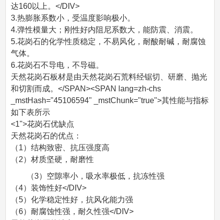
达160以上。</DIV>
3.热膨胀系数小，受温度影响极小。
4.弹性模量大；刚性好内阻尼系数大，能防震、消震。
5.花岗石的化学性质稳定，不易风化，耐酸耐碱，耐腐蚀
气体。
6.花岗石不导电，不导磁。
天然花岗石板材是由天然花岗石荒料经锯切、研磨、抛光
和切割而成。</SPAN><SPAN lang=zh-chs
_mstHash="45106594" _mstChunk="true">其性能与指标
如下表所示
<1">花岗石优缺点
天然花岗石的优点：
（1）结构致密、抗压强度高
（2）材质坚硬，耐磨性
（3）空隙率小，吸水率极低，抗冻性强
（4）装饰性好</DIV>
（5）化学稳定性好，抗风化能力强
（6）耐腐蚀性强，耐久性强</DIV>