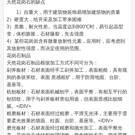
天然花岗石的缺点
1）自重大，用于建筑物装饰易增加建筑物的质量
2）硬度大，给开采及加工带来困难
3）质脆，耐火性差。当温度达到800℃时，易引起晶型
变，体积膨胀，石材爆裂，失去强度
4）某些花岗岩含有微量放射性元素，应用时，应考虑到
其放射性强度，而决定使用的范围。
花岗石制品
天然花岗石制品根据加工方式不同可分为：
剁斧板材：石材表面经手工剁斧加工，表面粗糙，具有规
则的条状斧纹。表面 质感粗犷，用于防滑地面、台阶、
基座等。
机刨板材：石材表面机械刨平，表面平整，有相互平行的
刨切纹，用于与剁斧板材类似用途，但表面质感比较细
腻。</DIV>
粗磨板材：石材表面经过粗磨，平滑无光泽，主要用于需
要柔光效果的墙面、柱面、台阶、基座等。</DIV>
磨光板材：石材表面经过精磨和抛光加工，表面平整光