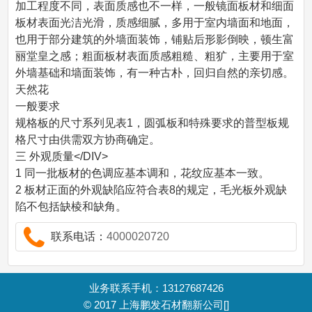
加工程度不同，表面质感也不一样，一般镜面板材和细面
板材表面光洁光滑，质感细腻，多用于室内墙面和地面，
也用于部分建筑的外墙面装饰，铺贴后形影倒映，顿生富
丽堂皇之感；粗面板材表面质感粗糙、粗犷，主要用于室
外墙基础和墙面装饰，有一种古朴，回归自然的亲切感。
天然花
一般要求
规格板的尺寸系列见表1，圆弧板和特殊要求的普型板规
格尺寸由供需双方协商确定。
三 外观质量</DIV>
1 同一批板材的色调应基本调和，花纹应基本一致。
2 板材正面的外观缺陷应符合表8的规定，毛光板外观缺
陷不包括缺棱和缺角。
联系电话：
4000020720
业务联系手机：13127687426
© 2017
上海鹏发石材翻新公司
[]