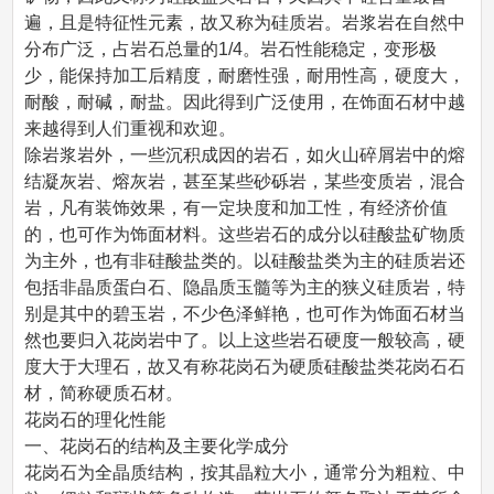
遍，且是特征性元素，故又称为硅质岩。岩浆岩在自然中
分布广泛，占岩石总量的1/4。岩石性能稳定，变形极
少，能保持加工后精度，耐磨性强，耐用性高，硬度大，
耐酸，耐碱，耐盐。因此得到广泛使用，在饰面石材中越
来越得到人们重视和欢迎。
除岩浆岩外，一些沉积成因的岩石，如火山碎屑岩中的熔
结凝灰岩、熔灰岩，甚至某些砂砾岩，某些变质岩，混合
岩，凡有装饰效果，有一定块度和加工性，有经济价值
的，也可作为饰面材料。这些岩石的成分以硅酸盐矿物质
为主外，也有非硅酸盐类的。以硅酸盐类为主的硅质岩还
包括非晶质蛋白石、隐晶质玉髓等为主的狭义硅质岩，特
别是其中的碧玉岩，不少色泽鲜艳，也可作为饰面石材当
然也要归入花岗岩中了。以上这些岩石硬度一般较高，硬
度大于大理石，故又有称花岗石为硬质硅酸盐类花岗石石
材，简称硬质石材。
花岗石的理化性能
一、花岗石的结构及主要化学成分
花岗石为全晶质结构，按其晶粒大小，通常分为粗粒、中