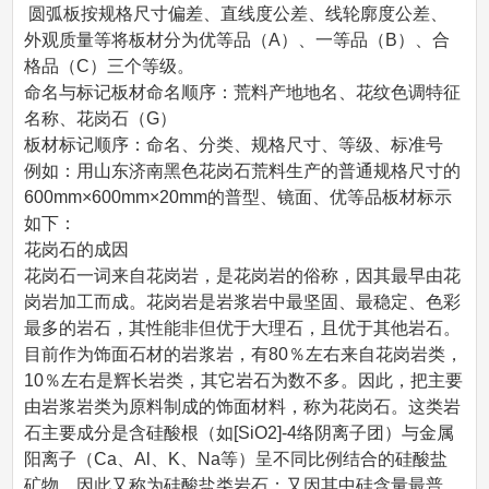
圆弧板按规格尺寸偏差、直线度公差、线轮廓度公差、
外观质量等将板材分为优等品（A）、一等品（B）、合
格品（C）三个等级。
命名与标记板材命名顺序：荒料产地地名、花纹色调特征
名称、花岗石（G）
板材标记顺序：命名、分类、规格尺寸、等级、标准号
例如：用山东济南黑色花岗石荒料生产的普通规格尺寸的
600mm×600mm×20mm的普型、镜面、优等品板材标示
如下：
花岗石的成因
花岗石一词来自花岗岩，是花岗岩的俗称，因其最早由花
岗岩加工而成。花岗岩是岩浆岩中最坚固、最稳定、色彩
最多的岩石，其性能非但优于大理石，且优于其他岩石。
目前作为饰面石材的岩浆岩，有80％左右来自花岗岩类，
10％左右是辉长岩类，其它岩石为数不多。因此，把主要
由岩浆岩类为原料制成的饰面材料，称为花岗石。这类岩
石主要成分是含硅酸根（如[SiO2]-4络阴离子团）与金属
阳离子（Ca、Al、K、Na等）呈不同比例结合的硅酸盐
矿物，因此又称为硅酸盐类岩石；又因其中硅含量最普