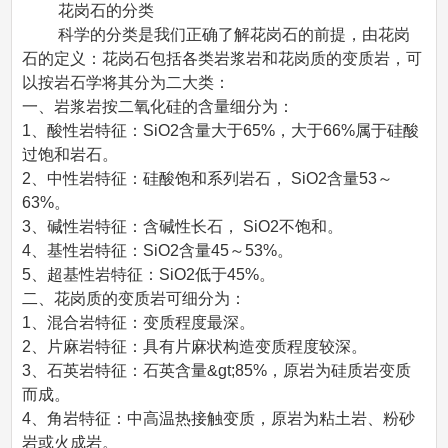
花岗石的分类
科学的分类是我们正确了解花岗石的前提，由花岗
石的定义：花岗石包括各类岩浆岩和花岗质的变质岩，可
以按岩石学将其分为二大类：
一、岩浆岩按二氧化硅的含量细分为：
1、酸性岩特征：SiO2含量大于65%，大于66%属于硅酸
过饱和岩石。
2、中性岩特征：硅酸饱和系列岩石， SiO2含量53～
63%。
3、碱性岩特征：含碱性长石， SiO2不饱和。
4、基性岩特征：SiO2含量45～53%。
5、超基性岩特征：SiO2低于45%。
二、花岗质的变质岩可细分为：
1、混合岩特征：变质程度最深。
2、片麻岩特征：具有片麻状构造变质程度较深。
3、石英岩特征：石英含量&gt;85%，原岩为硅质岩变质
而成。
4、角岩特征：中高温热接触变质，原岩为粘土岩、粉砂
岩或火成岩。