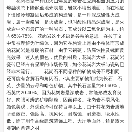
花岗石
是一种由火山爆发的熔岩在受到相当的压力的
熔融状态下隆起至地壳表层，岩浆不喷出地面，而在地底
下慢慢冷却凝固后形成的构造岩，是一种深成酸性火成
岩，属于岩浆岩。是火成岩，也叫酸性结晶深成岩，是火
成岩中分布最广的一种岩石，其成分以二氧化硅为主，约
占65%-75%。 花岗岩这个术语是谷粒的意思，在拉丁文
中常被理解为叶绿体，因为它在构造上是由小粒体而形成
的花岗岩是最硬的石材，由于它钢硬，防腐蚀性及镜面反
光效果，迷人的颜色，优质的材质，花岗岩大板，花岗岩
瓷砖已经占有显著的市场份额，如今花岗岩大板与瓷砖已
经非常流行。 花岗石不同品种的矿物成份不尽相同，
还可能有含辉石和角闪石。<其主要矿物组成为长石、石
英、少量的云母和暗色矿物。其中长石含量约40-60%，
石英约20-40%。因为花岗岩是深成岩，常能形成发育良
好、肉眼可辨的矿物颗粒，因而得名。花岗岩不易风化，
颜色美观，外观色泽可保持百年以上，由于其花岗岩质地
坚硬致密、强度高、抗风化、耐腐蚀、耐磨损、吸水性
低，除了用作高级建筑装饰工程、大厅地面外，还是露天
雕刻的首选之材。