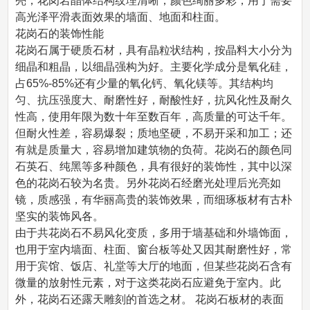
亮，花岗岩晶体结构纹理清晰，颜色绚丽多彩，用于需要
高光泽平滑表面效果的墙面、地面和柱面。
花岗石的装饰性能
花岗石属于硬质石材，具有晶粒状结构，按晶料大小分为
细晶和粗晶，以细晶强构为好。主要化学成分是氧化硅，
占65%-85%还有少量的氧化钙、氧化镁等。其结构均
匀、抗压强度大、耐磨性好，耐酸性好，抗风化性及耐久
性高，使用年限为数十年至数百年，高质量的可达千年。
但耐火性差，容易爆裂；质地坚硬，不易开采和加工；还
有就是质量大，容易增加建筑物的负荷。花岗石的颜色同
石英石、纯黑等多种颜色，具有很好的装饰性，其中以深
色的花岗石较为名贵。另外花岗石经磨光处理后光亮如
镜，质感强，有华丽高贵的装饰效果，而细琢板材有古朴
坚实的装饰风各。
由于共花岗石不易风化变质，多用于墙基础和外墙饰面，
也用于室内墙面、柱面、窗台板等处又因其耐磨性好，常
用于宾馆、饭店、礼堂等大厅的地面，但某些花岗石含有
微量的放射性元素，对于这类花岗石应避免于室内。此
外，花岗石还露天雕刻的首选之材。 花岗石板材的表面